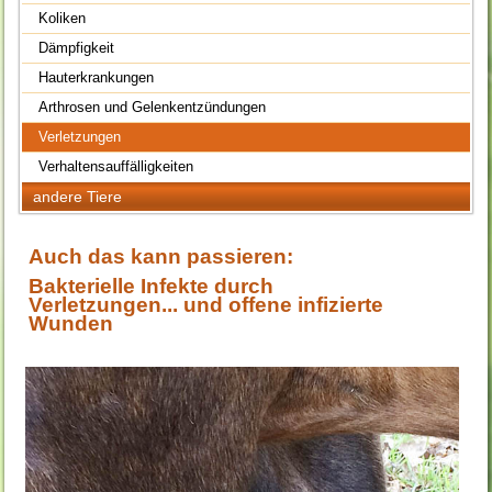
Koliken
Dämpfigkeit
Hauterkrankungen
Arthrosen und Gelenkentzündungen
Verletzungen
Verhaltensauffälligkeiten
andere Tiere
Auch das kann passieren:
Bakterielle Infekte durch
Verletzungen...
und offene infizierte
Wunden