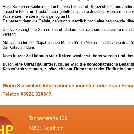
Viele Katzen entwickeln im Laufe ihres Lebens oft Struvitsteine, und / od
ausschließlich mit Trockenfutter gefüttert, kann sich dieses Problem noch w
Wüstentier meistens nicht genug trinkt.
Es besteht dann die Gefahr, daß sich zusätzlich noch eine beginnende Nier
Die Katze zeigt ihre Schmerzen oft dadurch an, daß sie unsauber wird und ö
verfehlt.
Mit passenden homöopathischen Mitteln für die Nieren- und Blasenunterstü
der Katzen lindern.
Nach kurzer Zeit können viele Katzen wieder sauberer werden und ihre
Durch eine Ultraschalluntersuchung wird die homöopathische Behand
Katzenbesitzer*innen, zusätzlich vom Tierarzt oder der Tierärztin kontr
Wenn Sie weitere Informationen möchten oder noch Fragen 
Telefon 05921 320847.
Tannenstraße 126
48531 Nordhorn