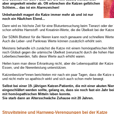
aber angeekelt wieder ab. Oft erbrechen die Katzen gelblichen
Schleim... d
as ist ein Alarmzeichen!
Unbehandelt magert die Katze immer mehr ab und ist nur
noch ein Häufchen Elend...
Dann wird es höchste Zeit für eine Blutuntersuchung beim Tierarzt oder der T
schon erhöhte Harnstoff- und Kreatinin-Werte, die die Übelkeit bei der Katz
Der SDMA Bluttest für die Nieren kann noch genauere und schnellere Werte ü
Auch die Leber- und Pankreas Werte können zusätzlich erhöht sein.
Meistens behandle ich zunächst die Katze mit einem homöopathischen Mitt
noch Globuli gegen die urämische Übelkeit (verursacht durch die hohen Ha
Leberbeschwerden, falls diese Werte auch erhöht waren.
Heilen kann man diese Erkrankung nicht, aber die Lebensqualität der Katz
Essen, und die Nierenleistung unterstützen.
Katzenbesitzer*innen berichteten mir nach ein paar Tagen, dass die Katz
und nicht mehr so apathisch wirkt und sich auch schon mehr bewegt.
Selbst bei einer 19- jährigen Katzen-Patientin, die mit einer akuten Ni
eingeschläfert werden sollte, gelang es, dass sie noch fast ein Jahr be
mit homöopathischen Mitteln leben konnte.
Sie starb dann an Altersschwäche Zuhause mit 20 Jahren.
Struvitsteine und Harnweg-Verengungen bei der Katze